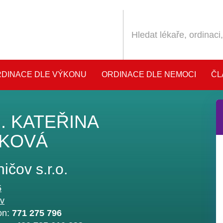
DINACE DLE VÝKONU
ORDINACE DLE NEMOCI
ČL
. KATEŘINA
KOVÁ
ičov s.r.o.
5
v
on:
771 275 796