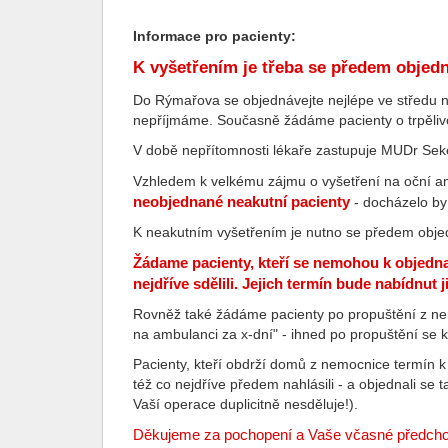
Informace pro pacienty:
K vyšetřením je třeba se předem objedn
Do Rýmařova se objednávejte nejlépe ve středu 
nepříjmáme. Současně žádáme pacienty o trpělivo
V době nepřítomnosti lékaře zastupuje MUDr Sekerk
Vzhledem k velkému zájmu o vyšetření na oční 
neobjednané neakutní pacienty
- docházelo by
K neakutním vyšetřením je nutno se předem objed
Žádame pacienty, kteří se nemohou k objedna
nejdříve sdělili. Jejich termín bude nabídnut 
Rovněž také žádáme pacienty po propuštění z nem
na ambulanci za x-dní" - ihned po propuštění se 
Pacienty, kteří obdrží domů z nemocnice termín 
též co nejdříve předem nahlásili - a objednali se
Vaší operace duplicitně nesděluje!).
Děkujeme za pochopení a Vaše včasné předchozí 