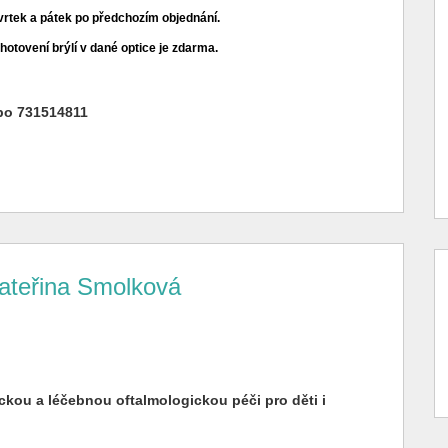
tvrtek a pátek po předchozím objednání.
hotovení brýlí v dané optice je zdarma.
bo 731514811
Kateřina Smolková
kou a léčebnou oftalmologickou péči pro děti i