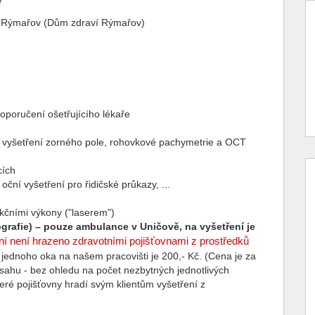
v
1 Rýmařov (Dům zdraví Rýmařov)
doporučení ošetřujícího lékaře
ě vyšetření zorného pole, rohovkové pachymetrie a OCT
cích
oční vyšetření pro řidičské průkazy, ...
akčními výkony ("laserem")
grafie) – pouze ambulance v Uničově, na vyšetření je
í není hrazeno zdravotními pojišťovnami z prostředků
ednoho oka na našem pracovišti je 200,- Kč. (Cena je za
sahu - bez ohledu na počet nezbytných jednotlivých
teré pojišťovny hradí svým klientům vyšetření z