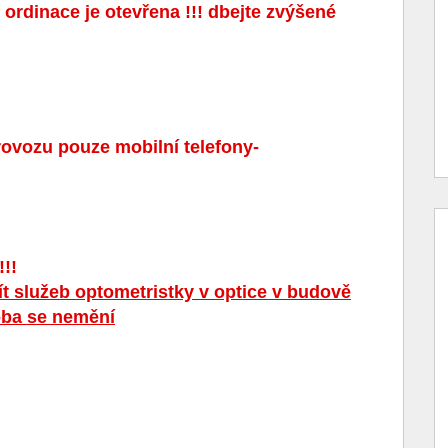
e ordinace je otevřena !!! dbejte zvýšené
rovozu pouze mobilní telefony-
!!!
t služeb optometristky v optice v budově
doba se nemění