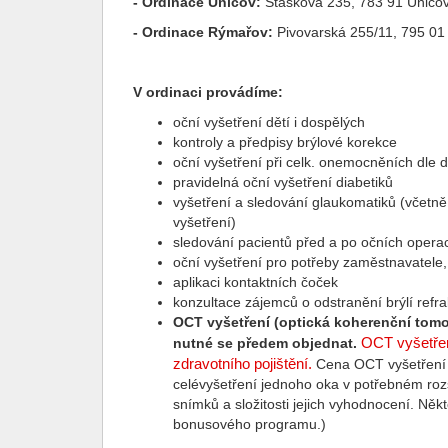
- Ordinace Uničov
:
Staškova 235, 783 91 Uničo
- Ordinace Rýmařov:
Pivovarská 255/11, 795 0
V ordinaci provádíme:
oční vyšetření dětí i dospělých
kontroly a předpisy brýlové korekce
oční vyšetření při celk. onemocněních dle 
pravidelná oční vyšetření diabetiků
vyšetření a sledování glaukomatiků (včetn
vyšetření)
sledování pacientů před a po očních opera
oční vyšetření pro potřeby zaměstnavatele, 
aplikaci kontaktních čoček
konzultace zájemců o odstranění brýlí refr
OCT vyšetření (optická koherenční tomo
OCT vyšetřen
nutné se předem objednat.
zdravotního pojištění.
Cena OCT vyšetření j
celévyšetření jednoho oka v potřebném roz
snímků a složitosti jejich vyhodnocení. Něk
bonusového programu.)