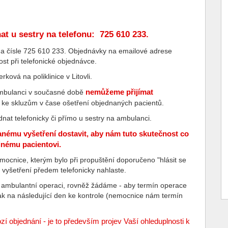
at u sestry na telefonu: 725 610 233.
na čísle 725 610 233. Objednávky na emailové adrese
st při telefonické objednávce.
ová na poliklinice v Litovli.
nemůžeme přijímat
ambulanci v současné době
 ke skluzům v čase ošetření objednaných pacientů.
nat telefonicky či přímo u sestry na ambulanci.
nému vyšetření dostavit, aby nám tuto skutečnost co
jinému pacientovi.
ocnice, kterým bylo při propuštění doporučeno "hlásit se
k vyšetření předem telefonicky nahlaste.
k ambulantní operaci, rovněž žádáme - aby termín operace
 tak na následující den ke kontrole (nemocnice nám termín
objednání - je to především projev Vaší ohleduplnosti k