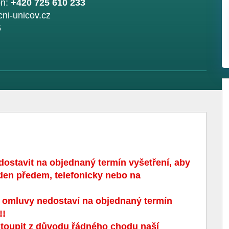
on:
+420 725 610 233
ocni-unicov.cz
5
dostavit na objednaný termín vyšetření, aby
 den předem, telefonicky nebo na
 omluvy nedostaví na objednaný termín
!!
stoupit z důvodu řádného chodu naší