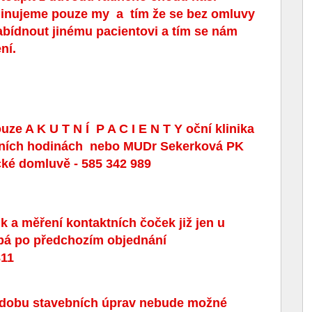
dinujeme pouze my a tím že se bez omluvy
bídnout jinému pacientovi a tím se nám
ní.
ze A K U T N Í P A C I E N T Y
oční klinika
ních hodinách nebo MUDr Sekerková PK
cké domluvě - 585 342 989
k a měření kontaktních čoček již jen u
 pá po předchozím objednání
811
po dobu stavebních úprav nebude možné