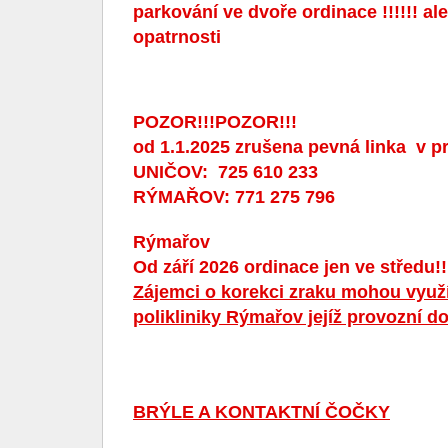
parkování ve dvoře ordinace !!!!!! al
opatrnosti
POZOR!!!POZOR!!!
od 1.1.2025 zrušena pevná linka v p
UNIČOV: 725 610 233
RÝMAŘOV: 771 275 796
Rýmařov
Od září 2026 ordinace jen ve středu!!
Zájemci o korekci zraku mohou využí
polikliniky Rýmařov jejíž provozní 
BRÝLE A KONTAKTNÍ ČOČKY