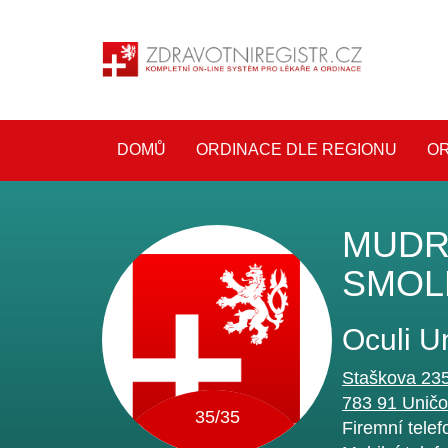
DOMŮ
ORDINACE DLE REGIONU
OR
MUDR
SMOL
Oculi Un
Staškova 23
783 91
Uničo
35/35
Firemní telef