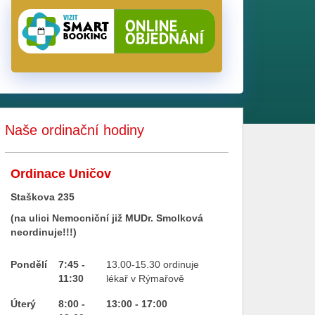
Naše ordinační hodiny
Ordinace Uničov
Staškova 235
(na ulici Nemocniční již MUDr. Smolková
neordinuje!!!)
Pondělí
7:45 -
13.00-15.30 ordinuje
11:30
lékař v Rýmařově
Úterý
8:00 -
13:00 - 17:00