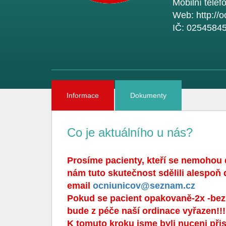
Mobilní telef
Web:
http://
IČ:
0254584
Informace
Dokumenty
Co je aktuálního u nás?
Prosíme pacienty, kteří se nemohou 
nám tuto skutečnost sdělili alespoň
email
ocniunicov@seznam.cz
Pokud se pacient opakovaně-2x -bez
bude z péče naší ordinace vyřazen!!!
K tomuto kroku jsme byli nuceni při