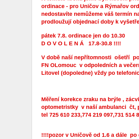
ordinace - pro Uničov a Rýmařov or
nedostavíte nemůžeme váš termín na
prodloužují objednací doby k vyšetře
pátek 7.8. ordinace jen do 10.30
D O V O L E N Á 17.8-30.8 !!!!
V době naší nepřítomnosti ošetří pou
FN OLomouc v odpoledních a večer
Litovel (dopoledne) vždy po telefoni
Měření korekce zraku na brýle , zácvi
optometristky v naší ambulanci čt,
tel 725 610 233,774 219 097,731 514 
!!!!pozor v Uničově od 1.6 a dále 