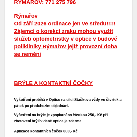
RÝMAŘOV: 771 275 796
Rýmařov
Od září 2026 ordinace jen ve středu!!!!!
Zájemci o korekci zraku mohou využít
služeb optometristky v optice v budově
polikliniky Rýmařov jejíž provozní doba
se nemění
BRÝLE A KONTAKTNÍ ČOČKY
Vyšetření probíhá v Optice na ulici Staškova vždy ve čtvrtek a
pátek po předchozím objednání.
Vyšetření na brýle je zpoplatněno částkou 250,- Kč při
zhotovení brýlí v dané optice je zdarma.
Aplikace kontaktních čoček 600,- Kč