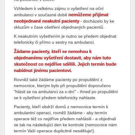
Vzhledem k velkému zájmu o vyšetření na oční
nemůžeme přijímat
ambulanci v současné době
neobjednané neakutní pacienty
- docházelo by ke
skluzům v čase ošetření objednaných pacientů.
K neakutním vyšetřením je nutno se předem objednat
telefonicky či přímo u sestry na ambulanci.
Žádame pacienty, kteří se nemohou k
objednanému vyšetření dostavit, aby nám tuto
skutečnost co nejdříve sdělili. Jejich termín bude
nabídnut jinému pacientovi.
Rovněž také žádáme pacienty po propuštění z
nemocnice, kterým bylo při propuštění doporučeno
"hlásit se na ambulanci za x-dní" - ihned po propuštění
se k vyšetření předem telefonicky nahlaste.
Pacienty, kteří obdrží domů z nemocnice termín k
ambulantní operaci, rovněž žádáme - aby termín
operace též co nejdříve předem nahlásili - a objednali
se tak na následující den ke kontrole (nemocnice nám
termín Vaší operace duplicitně nesděluje!).