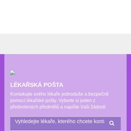
LÉKAŘSKÁ POŠTA
Kontakujte svého lékaře jednoduše a bezpečně
pomocí lékařské pošty. Vyberte si jeden z
předvolených předmětů a napište Vaši žádost!