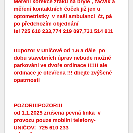
Měření korekce zraku na brýle , zácvik a
měření kontaktních čoček již jen u
optometristky v naší ambulanci čt, pá
po předchozím objednání
tel 725 610 233,774 219 097,731 514 811
!!!!pozor v Uničově od 1.6 a dále po
dobu stavebních úprav nebude možné
parkování ve dvoře ordinace !!!!!! ale
ordinace je otevřena !!! dbejte zvýšené
opatrnosti
POZOR!!!POZOR!!!
od 1.1.2025 zrušena pevná linka v
provozu pouze mobilní telefony-
UNIČOV: 725 610 233