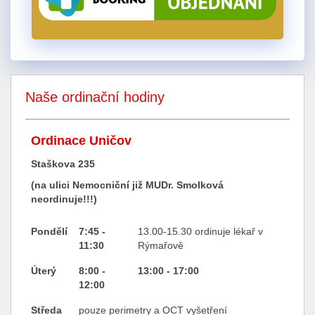
Naše ordinační hodiny
Ordinace Uničov
Staškova 235
(na ulici Nemocniční již MUDr. Smolková
neordinuje!!!)
Pondělí
7:45 -
13.00-15.30 ordinuje lékař v
11:30
Rýmařově
Úterý
8:00 -
13:00 - 17:00
12:00
Středa
pouze perimetry a OCT vyšetření