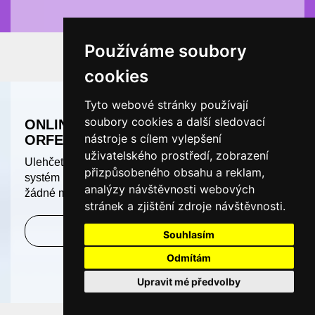
Používáme soubory
cookies
Tyto webové stránky používají
soubory cookies a další sledovací
ONLINE OBJEDNÁVACÍ SYSTÉM
nástroje s cílem vylepšení
ORFEO
uživatelského prostředí, zobrazení
Ulehčete své administrativě! Online objednávací
přizpůsobeného obsahu a reklam,
systém na míru dnes již rozhodně nesmí chybět v
analýzy návštěvnosti webových
žádné moderně fungující ordinaci.
stránek a zjištění zdroje návštěvnosti.
Zjistit více
Souhlasím
Odmítám
Upravit mé předvolby
online poradna