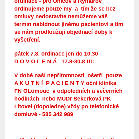
ordinace - pro Uničov a Rýmařov
ordinujeme pouze my a tím že se bez
omluvy nedostavíte nemůžeme váš
termín nabídnout jinému pacientovi a tím
se nám prodloužují objednací doby k
vyšetření.
pátek 7.8. ordinace jen do 10.30
D O V O L E N Á 17.8-30.8 !!!!
V době naší nepřítomnosti ošetří pouze
A K U T N Í P A C I E N T Y
oční klinika
FN OLomouc v odpoledních a večerních
hodinách nebo MUDr Sekerková PK
Litovel (dopoledne) vždy po telefonické
domluvě - 585 342 989