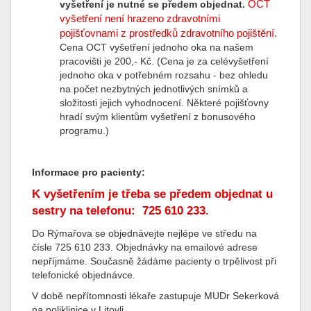
OCT
vyšetření je nutné se předem objednat.
vyšetření není hrazeno zdravotními
pojišťovnami z prostředků zdravotního pojištění.
Cena OCT vyšetření jednoho oka na našem
pracovišti je 200,- Kč. (Cena je za celévyšetření
jednoho oka v potřebném rozsahu - bez ohledu
na počet nezbytných jednotlivých snímků a
složitosti jejich vyhodnocení. Některé pojišťovny
hradí svým klientům vyšetření z bonusového
programu.)
Informace pro pacienty:
K vyšetřením je třeba se předem objednat u
sestry na telefonu: 725 610 233.
Do Rýmařova se objednávejte nejlépe ve středu na
čísle 725 610 233. Objednávky na emailové adrese
nepříjmáme. Současně žádáme pacienty o trpělivost při
telefonické objednávce.
V době nepřítomnosti lékaře zastupuje MUDr Sekerková
na poliklinice v Litovli.