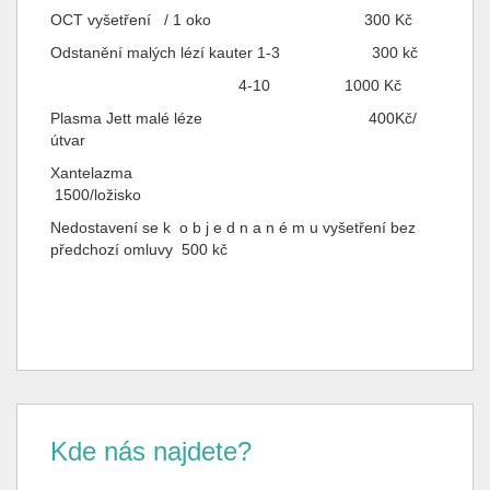
OCT vyšetření / 1 oko 300 Kč
Odstanění malých lézí kauter 1-3 300 kč
4-10 1000 Kč
Plasma Jett malé léze 400Kč/
útvar
Xantelazma
1500/ložisko
Nedostavení se k o b j e d n a n é m u vyšetření bez
předchozí omluvy 500 kč
Kde nás najdete?