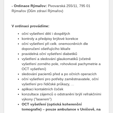
- Ordinace Rýmařov:
Pivovarská 255/11, 795 01
Rýmařov (Dům zdraví Rýmařov)
V ordinaci provádíme:
oční vyšetření dětí i dospělých
kontroly a předpisy brýlové korekce
oční vyšetření při celk. onemocněních dle
doporučení ošetřujícího lékaře
pravidelná oční vyšetření diabetiků
vyšetření a sledování glaukomatiků (včetně
vyšetření zorného pole, rohovkové pachymetrie a
OCT vyšetření)
sledování pacientů před a po očních operacích
oční vyšetření pro potřeby zaměstnavatele, oční
vyšetření pro řidičské průkazy, ...
aplikaci kontaktních čoček
konzultace zájemců o odstranění brýlí refrakčními
výkony ("laserem")
OCT vyšetření (optická koherenční
tomografie) – pouze ambulance v Uničově, na